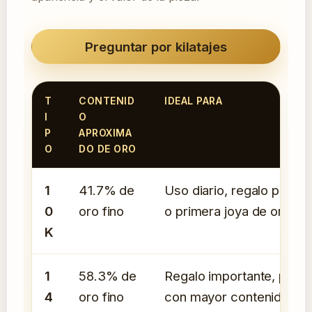
Preguntar por kilatajes
T
CONTENID
IDEAL PARA
I
O
P
APROXIMA
O
DO DE ORO
1
41.7% de
Uso diario, regalo prácti
0
oro fino
o primera joya de oro.
K
1
58.3% de
Regalo importante, pieza
4
oro fino
con mayor contenido de