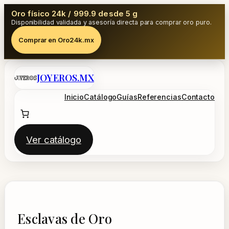
Oro físico 24k / 999.9 desde 5 g
Disponibilidad validada y asesoría directa para comprar oro puro.
Comprar en Oro24k.mx
Saltar
JOYEROS.MX
al
contenido
Inicio
Catálogo
Guías
Referencias
Contacto
Ver catálogo
Esclavas de Oro