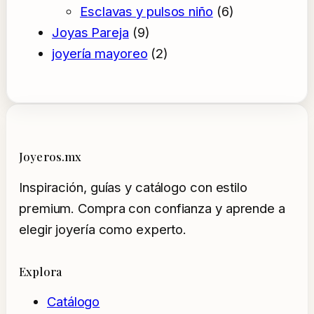
6
produc
Esclavas y pulsos niño
6
9
productos
Joyas Pareja
9
productos
2
joyería mayoreo
2
productos
Joyeros.mx
Inspiración, guías y catálogo con estilo
premium. Compra con confianza y aprende a
elegir joyería como experto.
Explora
Catálogo