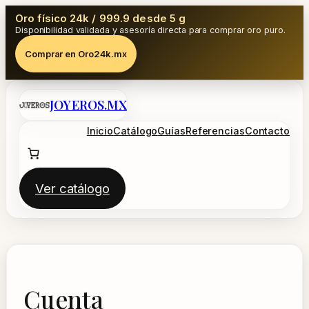
Oro físico 24k / 999.9 desde 5 g
Disponibilidad validada y asesoría directa para comprar oro puro.
Comprar en Oro24k.mx
Saltar
JOYEROS.MX
al
contenido
Inicio
Catálogo
Guías
Referencias
Contacto
Ver catálogo
Cuenta