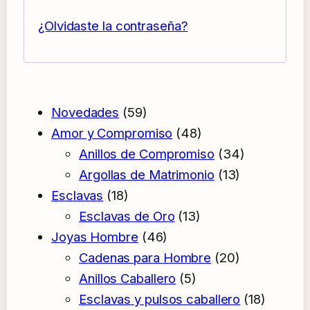
¿Olvidaste la contraseña?
59
Novedades
59
productos
48
Amor y Compromiso
48
productos
34
Anillos de Compromiso
34
13
productos
Argollas de Matrimonio
13
18
productos
Esclavas
18
productos
13
Esclavas de Oro
13
46
productos
Joyas Hombre
46
productos
20
Cadenas para Hombre
20
5
productos
Anillos Caballero
5
productos
18
Esclavas y pulsos caballero
18