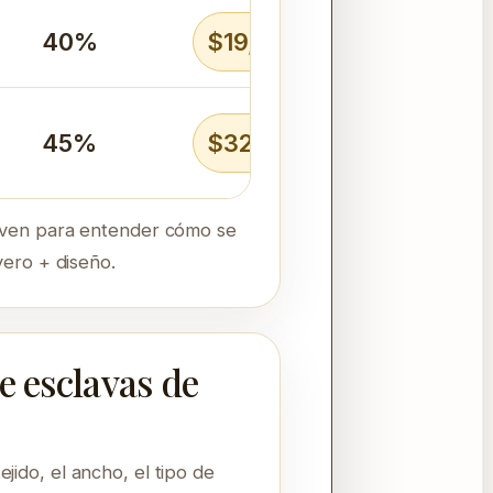
40%
$19,614 MXN
45%
$32,649 MXN
irven para entender cómo se
yero + diseño.
e esclavas de
jido, el ancho, el tipo de