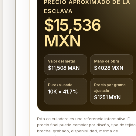
PRECIO APROXIMADO DE LA
ESCLAVA
$15,536
MXN
Valor del metal
Mano de obra
$11,508 MXN
$4028 MXN
Pureza usada
Precio por gramo
ajustado
10K = 41.7%
$1251 MXN
Esta calculadora es una referencia informativa. El
precio final puede cambiar por diseño, tipo de tejido
broche, grabado, disponibilidad, merma de