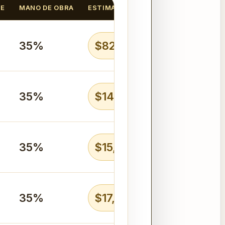
JE
MANO DE OBRA
ESTIMADO
35%
$8275 MXN
35%
$14,017 MXN
35%
$15,536 MXN
35%
$17,563 MXN