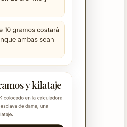
.
e 10 gramos costará
unque ambas sean
ramos y kilataje
K colocado en la calculadora.
 esclava de dama, una
ataje.