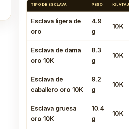
TIPO DE ESCLAVA
PESO
KILATA
Esclava ligera de
4.9
10K
oro
g
Esclava de dama
8.3
10K
oro 10K
g
Esclava de
9.2
10K
caballero oro 10K
g
Esclava gruesa
10.4
10K
oro 10K
g