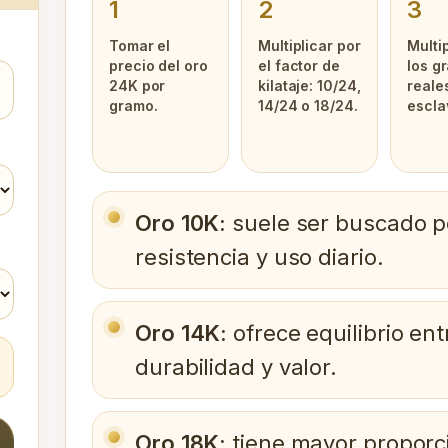
1
2
3
Tomar el
Multiplicar por
Multi
precio del oro
el factor de
los g
24K por
kilataje: 10/24,
reale
gramo.
14/24 o 18/24.
escla
Oro 10K:
suele ser buscado p
resistencia y uso diario.
Oro 14K:
ofrece equilibrio ent
durabilidad y valor.
Oro 18K:
tiene mayor proporci