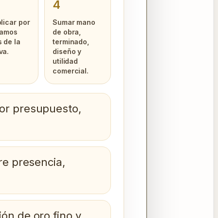
4
plicar por
Sumar mano
ramos
de obra,
s de la
terminado,
va.
diseño y
utilidad
comercial.
or presupuesto,
re presencia,
ón de oro fino y