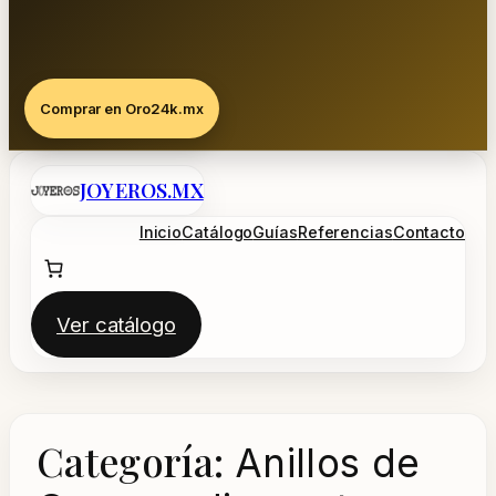
Comprar en Oro24k.mx
Saltar
JOYEROS.MX
al
contenido
Inicio
Catálogo
Guías
Referencias
Contacto
Ver catálogo
Categoría:
Anillos de