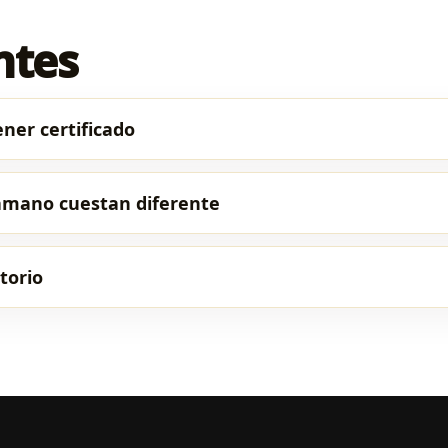
ntes
ner certificado
amano cuestan diferente
torio