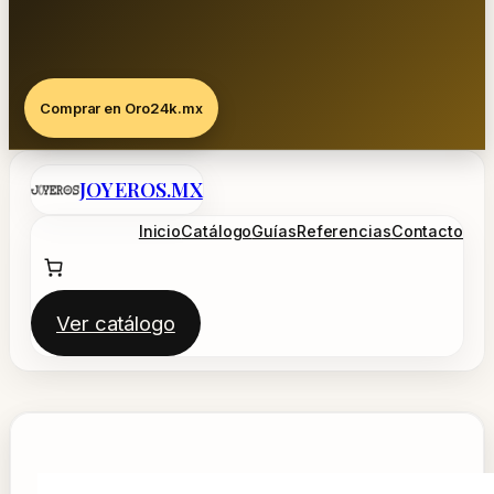
Comprar en Oro24k.mx
Saltar
JOYEROS.MX
al
contenido
Inicio
Catálogo
Guías
Referencias
Contacto
Ver catálogo