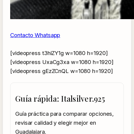
Contacto Whatsapp
[videopress t3hiZY1g w=1080 h=1920]
[videopress UxaCg3xa w=1080 h=1920]
[videopress gEzZCnQL w=1080 h=1920]
Guía rápida: Italsilver.925
Guía práctica para comparar opciones,
revisar calidad y elegir mejor en
Guadalajara.