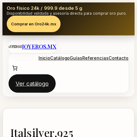
Oro físico 24k / 999.9 desde 5 g
Disponibilidad validada y asesoría directa para comprar oro puro.
Comprar en Oro24k.mx
Saltar
JOYEROS.MX
al
contenido
Inicio
Catálogo
Guías
Referencias
Contacto
Ver catálogo
Italsilver.925