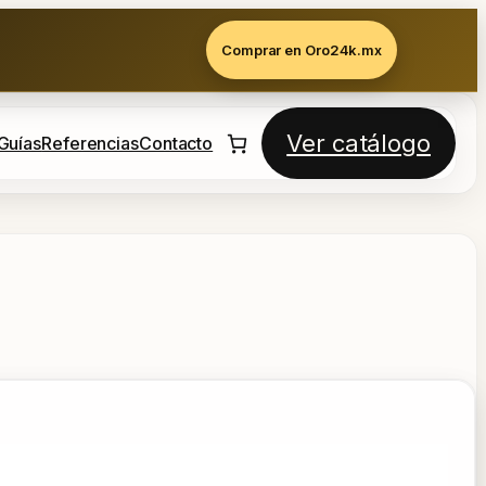
Comprar en Oro24k.mx
Ver catálogo
Guías
Referencias
Contacto