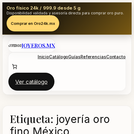
Oro físico 24k / 999.9 desde 5 g
Disponibilidad validada y asesoría directa para comprar oro puro.
Comprar en Oro24k.mx
Saltar
JOYEROS.MX
al
contenido
Inicio
Catálogo
Guías
Referencias
Contacto
Ver catálogo
Etiqueta:
joyería oro
fino México