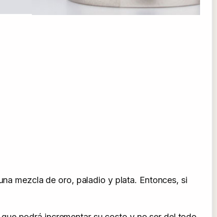
una mezcla de oro, paladio y plata. Entonces, si
que podrá incrementar su costo y no ser del todo