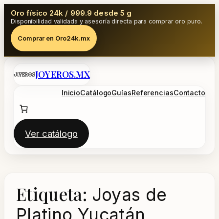
Oro físico 24k / 999.9 desde 5 g
Disponibilidad validada y asesoría directa para comprar oro puro.
Comprar en Oro24k.mx
Saltar
JOYEROS.MX
al
contenido
Inicio
Catálogo
Guías
Referencias
Contacto
Ver catálogo
Etiqueta:
Joyas de
Platino Yucatán