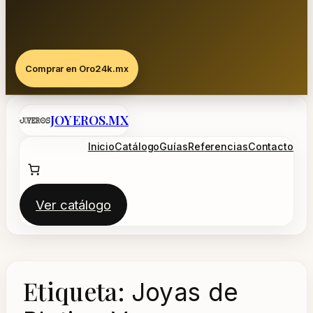
Comprar en Oro24k.mx
Saltar
JOYEROS.MX
al
contenido
Inicio
Catálogo
Guías
Referencias
Contacto
Ver catálogo
Etiqueta:
Joyas de