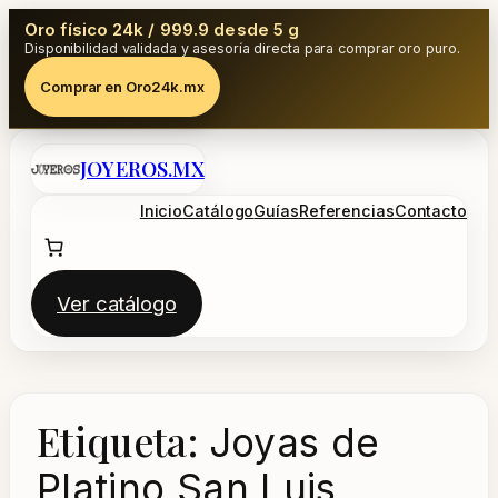
Oro físico 24k / 999.9 desde 5 g
Disponibilidad validada y asesoría directa para comprar oro puro.
Comprar en Oro24k.mx
Saltar
JOYEROS.MX
al
contenido
Inicio
Catálogo
Guías
Referencias
Contacto
Ver catálogo
Etiqueta:
Joyas de
Platino San Luis