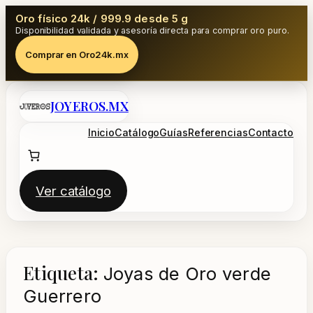
Oro físico 24k / 999.9 desde 5 g
Disponibilidad validada y asesoría directa para comprar oro puro.
Comprar en Oro24k.mx
Saltar
JOYEROS.MX
al
contenido
Inicio
Catálogo
Guías
Referencias
Contacto
Ver catálogo
Etiqueta:
Joyas de Oro verde
Guerrero