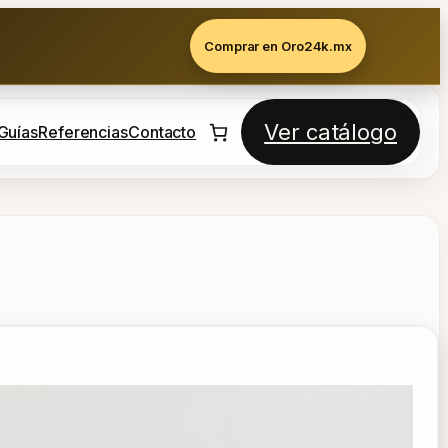
Comprar en Oro24k.mx
Ver catálogo
Guías
Referencias
Contacto