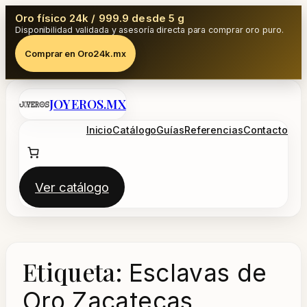
Oro físico 24k / 999.9 desde 5 g
Disponibilidad validada y asesoría directa para comprar oro puro.
Comprar en Oro24k.mx
Saltar
JOYEROS.MX
al
contenido
Inicio
Catálogo
Guías
Referencias
Contacto
Ver catálogo
Etiqueta:
Esclavas de
Oro Zacatecas