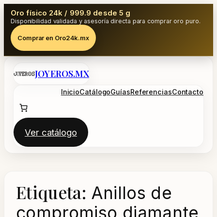
Oro físico 24k / 999.9 desde 5 g
Disponibilidad validada y asesoría directa para comprar oro puro.
Comprar en Oro24k.mx
Saltar
JOYEROS.MX
al
contenido
Inicio
Catálogo
Guías
Referencias
Contacto
Ver catálogo
Etiqueta:
Anillos de
compromiso diamante