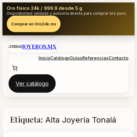
Oro físico 24k / 999.9 desde 5 g
Disponibilidad validada y asesoría directa para comprar oro puro.
Comprar en Oro24k.mx
Saltar
JOYEROS.MX
al
contenido
Inicio
Catálogo
Guías
Referencias
Contacto
Ver catálogo
Etiqueta:
Alta Joyeria Tonalá