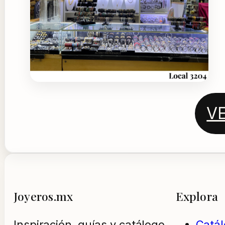
V
Joyeros.mx
Explora
Inspiración, guías y catálogo
Catá