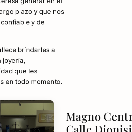
teresa generar en el
largo plazo y que nos
onfiable y de
llece brindarles a
 joyería,
lidad que les
tes en todo momento.
Magno Centr
Calle Dionis