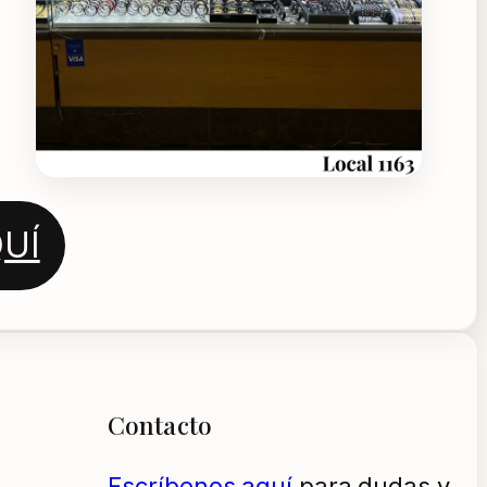
UÍ
Contacto
Escríbenos aquí
para dudas y