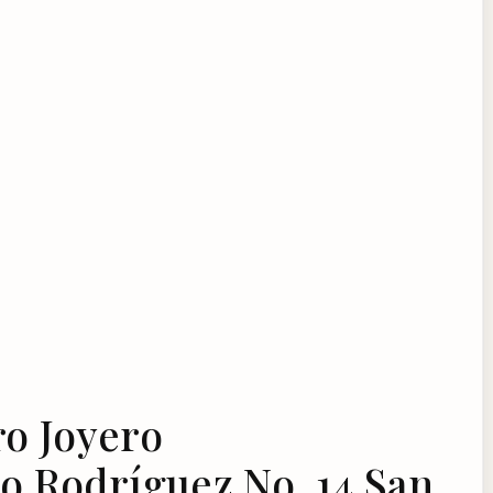
o Joyero
io Rodríguez No. 14 San