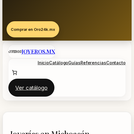
Comprar en Oro24k.mx
Saltar
JOYEROS.MX
al
contenido
Inicio
Catálogo
Guías
Referencias
Contacto
Ver catálogo
Joyerías en Michoacán