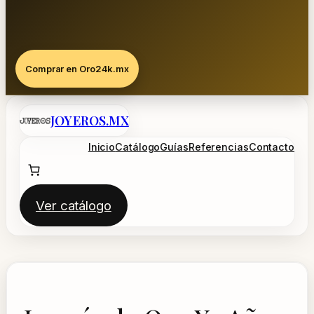
Comprar en Oro24k.mx
Saltar
JOYEROS.MX
al
contenido
Inicio
Catálogo
Guías
Referencias
Contacto
Ver catálogo