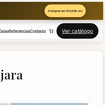
Comprar en Oro24k.mx
Ver catálogo
Guías
Referencias
Contacto
jara