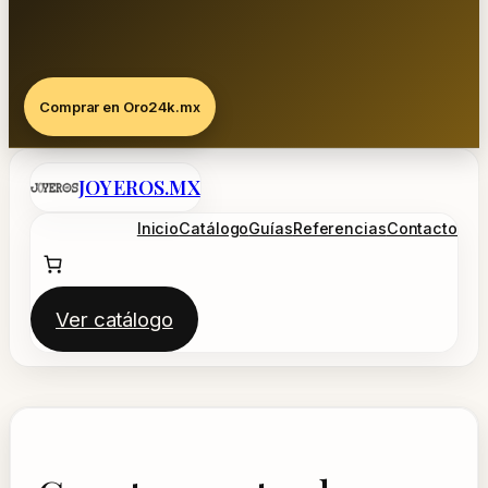
Comprar en Oro24k.mx
Saltar
JOYEROS.MX
al
contenido
Inicio
Catálogo
Guías
Referencias
Contacto
Ver catálogo