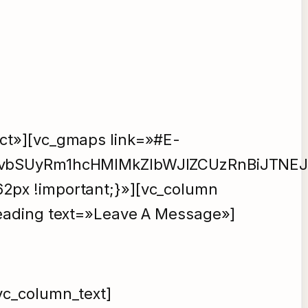
act»][vc_gmaps link=»#E-
NvbSUyRm1hcHMlMkZlbWJlZCUzRnBiJTNE
2px !important;}»][vc_column
heading text=»Leave A Message»]
vc_column_text]