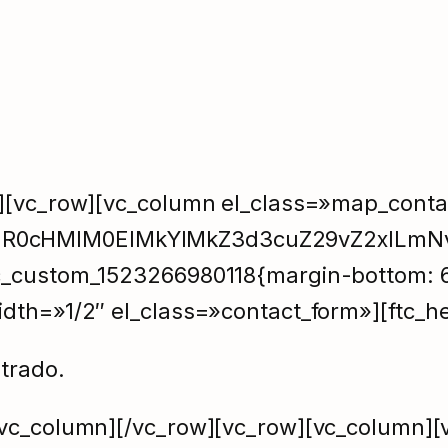
w][vc_row][vc_column el_class=»map_cont
HR0cHMlM0ElMkYlMkZ3d3cuZ29vZ2xlLm
c_custom_1523266980118{margin-bottom: 6
idth=»1/2″ el_class=»contact_form»][ftc_
trado.
/vc_column][/vc_row][vc_row][vc_column][