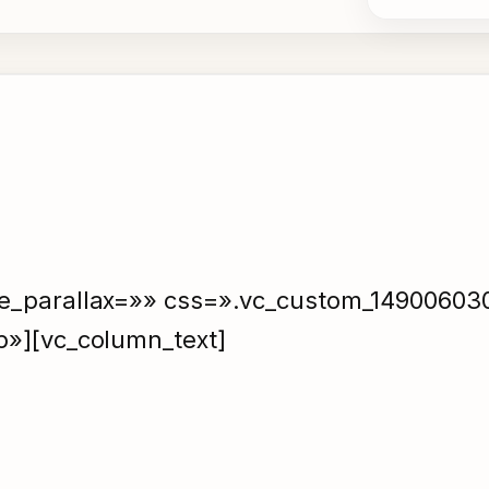
e_parallax=»» css=».vc_custom_149006030
p»][vc_column_text]