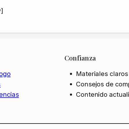
]
Confianza
logo
Materiales claros
s
Consejos de com
encias
Contenido actual