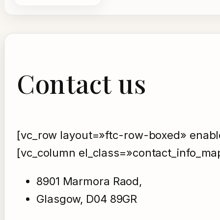
Contact us
[vc_row layout=»ftc-row-boxed» enabl
[vc_column el_class=»contact_info_ma
8901 Marmora Raod,
Glasgow, D04 89GR