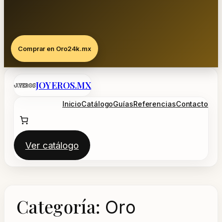
Comprar en Oro24k.mx
Saltar
JOYEROS.MX
al
contenido
Inicio
Catálogo
Guías
Referencias
Contacto
Ver catálogo
Categoría:
Oro