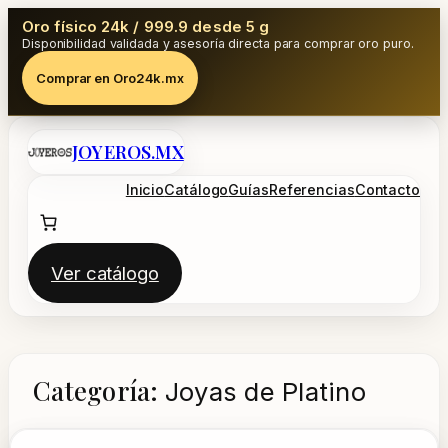
Oro físico 24k / 999.9 desde 5 g
Disponibilidad validada y asesoría directa para comprar oro puro.
Comprar en Oro24k.mx
Saltar
JOYEROS.MX
al
contenido
Inicio
Catálogo
Guías
Referencias
Contacto
Ver catálogo
Categoría:
Joyas de Platino