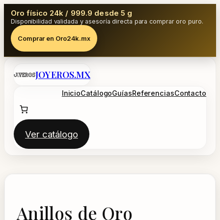
Oro físico 24k / 999.9 desde 5 g
Disponibilidad validada y asesoría directa para comprar oro puro.
Comprar en Oro24k.mx
Saltar
JOYEROS.MX
al
contenido
Inicio
Catálogo
Guías
Referencias
Contacto
Ver catálogo
Anillos de Oro