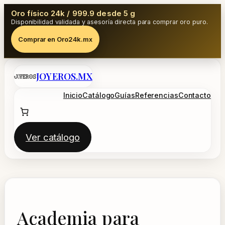
Oro físico 24k / 999.9 desde 5 g
Disponibilidad validada y asesoría directa para comprar oro puro.
Comprar en Oro24k.mx
Saltar
JOYEROS.MX
al
contenido
Inicio
Catálogo
Guías
Referencias
Contacto
Ver catálogo
Academia para