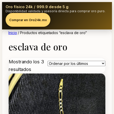
Oro físico 24k / 999.9 desde 5 g
Disponibilidad validada y asesoría directa para comprar oro puro.
Comprar en Oro24k.mx
Inicio
/ Productos etiquetados “esclava de oro”
esclava de oro
Mostrando los 3
Ordenado
resultados
por
los
últimos