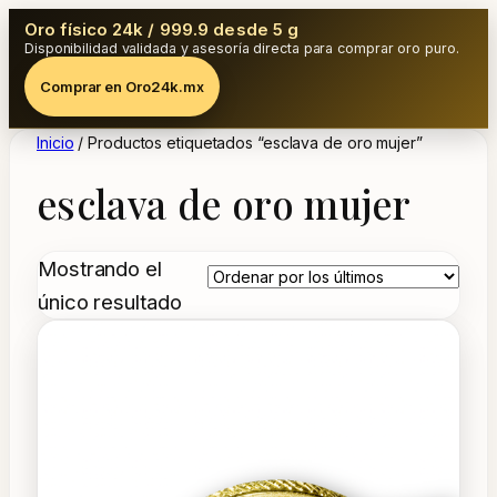
Oro físico 24k / 999.9 desde 5 g
Disponibilidad validada y asesoría directa para comprar oro puro.
Comprar en Oro24k.mx
Inicio
/ Productos etiquetados “esclava de oro mujer”
esclava de oro mujer
Mostrando el
único resultado