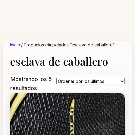
Inicio
/ Productos etiquetados “esclava de caballero”
esclava de caballero
Mostrando los 5
Ordenado
resultados
por
los
últimos