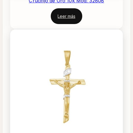
Crucifijo de Oro 10k Mod: 32808
Leer más