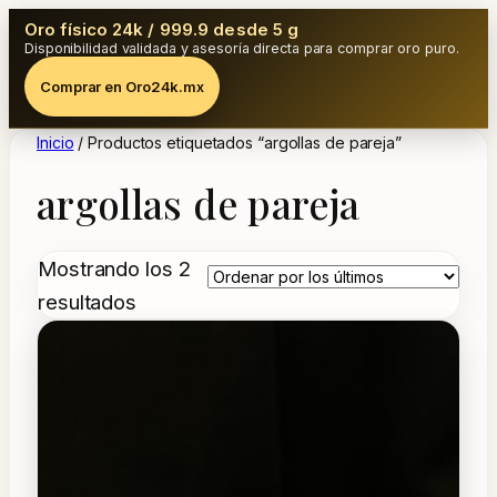
Oro físico 24k / 999.9 desde 5 g
Disponibilidad validada y asesoría directa para comprar oro puro.
Comprar en Oro24k.mx
Inicio
/ Productos etiquetados “argollas de pareja”
argollas de pareja
Mostrando los 2
Ordenado
resultados
por
los
últimos