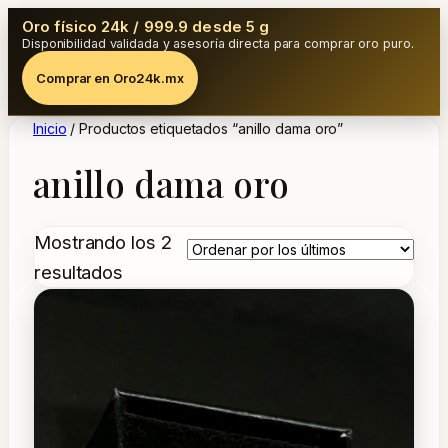
Oro físico 24k / 999.9 desde 5 g
Disponibilidad validada y asesoría directa para comprar oro puro.
Comprar en Oro24k.mx
Inicio
/ Productos etiquetados “anillo dama oro”
anillo dama oro
Mostrando los 2
Ordenado
resultados
por
los
últimos